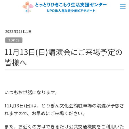
コ
ナ
ン
ビ
テ
ゲ
ン
ー
2022年11月11日
ツ
シ
TOPICS
へ
ョ
11月13日(日)講演会にご来場予定の
ス
ン
キ
に
皆様へ
ッ
移
プ
動
いつもお世話になります。
11月13日(日)は、とりぎん文化会館駐車場の混雑が予想さ
れますので、お早めにご来場ください。
また、お近くの方はできるだけ公共交通機関をご利用いた