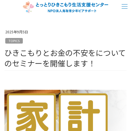
コ
ナ
ン
ビ
テ
ゲ
ン
ー
2025年9月5日
ツ
シ
TOPICS
へ
ョ
ひきこもりとお金の不安をについて
ス
ン
キ
に
のセミナーを開催します！
ッ
移
プ
動