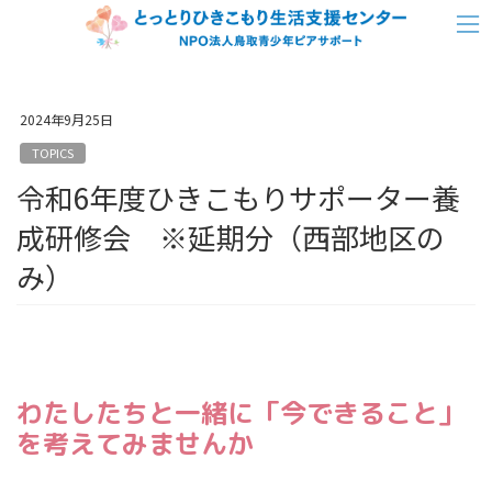
コ
ナ
ン
ビ
テ
ゲ
ン
ー
2024年9月25日
ツ
シ
TOPICS
へ
ョ
令和6年度ひきこもりサポーター養
ス
ン
キ
に
成研修会 ※延期分（西部地区の
ッ
移
み）
プ
動
わたしたちと一緒に「今できること」
を考えてみませんか