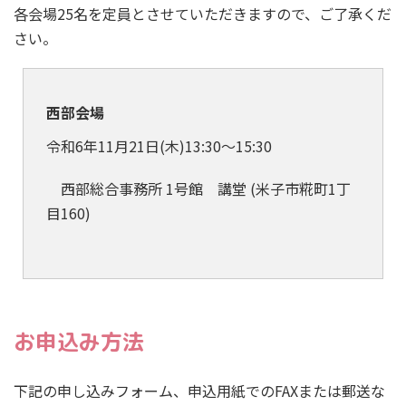
各会場25名を定員とさせていただきますので、ご了承くだ
さい。
西部会場
令和6
年11
月21
日(
木)
13:30～15:30
西部総合事務所
1
号館 講堂
(
米子市糀町
1
丁
目
160
)
お申込み方法
下記の申し込みフォーム、申込用紙でのFAXまたは郵送な